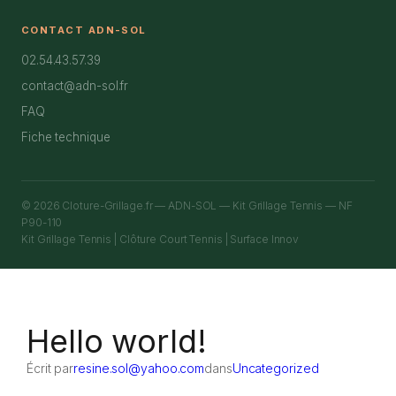
CONTACT ADN-SOL
02.54.43.57.39
contact@adn-sol.fr
FAQ
Fiche technique
© 2026 Cloture-Grillage.fr — ADN-SOL — Kit Grillage Tennis — NF
P90-110
Kit Grillage Tennis | Clôture Court Tennis | Surface Innov
Hello world!
Écrit par
resine.sol@yahoo.com
dans
Uncategorized