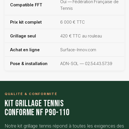
Oui — Fédération Française de
Compatible FFT
Tennis
Prix kit complet
6 000 € TTC
Grillage seul
420 € TTC au rouleau
Achat en ligne
Surface-Innov.com
Pose & installation
ADN-SOL — 02.54.43.57.39
QUALITÉ & CONFORMITÉ
Kit Grillage Tennis
Conforme NF P90-110
Notre kit grillage tennis répond à toutes les exigences des