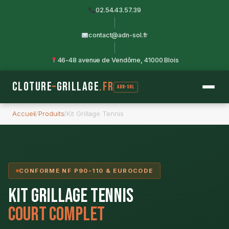
Aller
02.54.43.57.39
au
|
contenu
contact@adn-sol.fr
|
46-48 avenue de Vendôme, 41000 Blois
Cloture
–
Grillage
.fr
ADN-SOL
Accueil
/
Produits
/
Kit Grillage Tennis
CONFORME NF P90-110 & EUROCODE
Kit Grillage Tennis
Court Complet