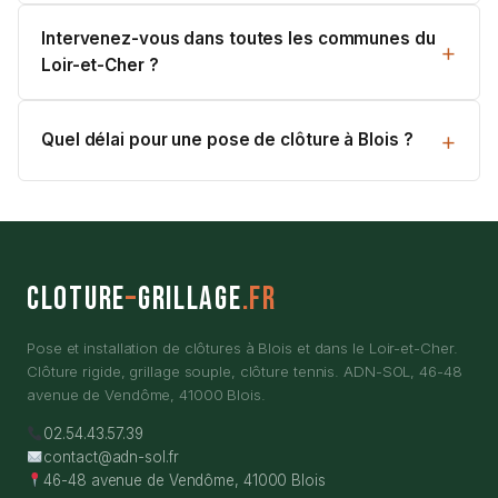
Intervenez-vous dans toutes les communes du
Loir-et-Cher ?
Quel délai pour une pose de clôture à Blois ?
Cloture
–
Grillage
.fr
Pose et installation de clôtures à Blois et dans le Loir-et-Cher.
Clôture rigide, grillage souple, clôture tennis. ADN-SOL, 46-48
avenue de Vendôme, 41000 Blois.
02.54.43.57.39
contact@adn-sol.fr
46-48 avenue de Vendôme, 41000 Blois