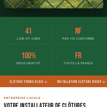
41
NF
LOIR-ET-CHER
P90-110 CONFORME
100%
FR
DEVIS GRATUIT
TOUTE LA FRANCE
re Tennis Blois
Installation Clôture Rigide
Portai
ENTREPRISE LOCALE
Votre Installateur de Clôtures