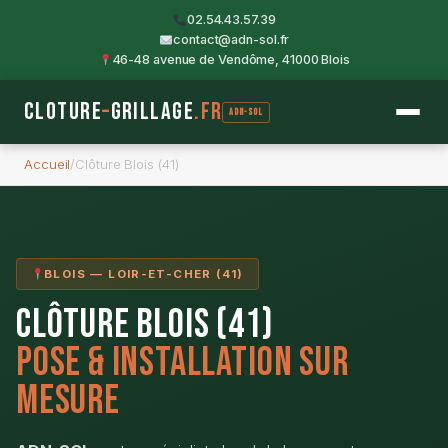
02.54.43.57.39
contact@adn-sol.fr
46-48 avenue de Vendôme, 41000 Blois
Cloture
–
Grillage
.fr
ADN-SOL
Accueil
/
Clôture Blois (41)
BLOIS — LOIR-ET-CHER (41)
Clôture Blois (41)
Pose & Installation Sur
Mesure