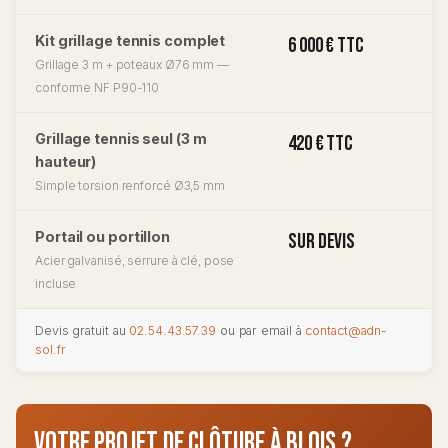
Kit grillage tennis complet
6 000 € TTC
Grillage 3 m + poteaux Ø76 mm —
conforme NF P90-110
Grillage tennis seul (3 m
420 € TTC
hauteur)
Simple torsion renforcé Ø3,5 mm
Portail ou portillon
Sur devis
Acier galvanisé, serrure à clé, pose
incluse
Devis gratuit au
02.54.43.57.39
ou par email à
contact@adn-
sol.fr
Votre projet de clôture à Blois ?