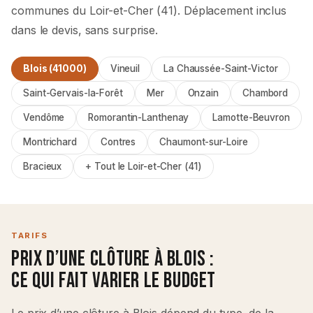
communes du Loir-et-Cher (41). Déplacement inclus
dans le devis, sans surprise.
Blois (41000)
Vineuil
La Chaussée-Saint-Victor
Saint-Gervais-la-Forêt
Mer
Onzain
Chambord
Vendôme
Romorantin-Lanthenay
Lamotte-Beuvron
Montrichard
Contres
Chaumont-sur-Loire
Bracieux
+ Tout le Loir-et-Cher (41)
TARIFS
Prix d’une Clôture à Blois :
Ce qui Fait Varier le Budget
Le prix d’une clôture à Blois dépend du type, de la