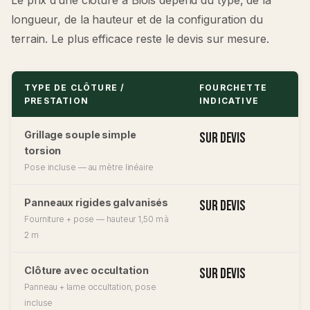
longueur, de la hauteur et de la configuration du
terrain. Le plus efficace reste le devis sur mesure.
TYPE DE CLÔTURE /
FOURCHETTE
PRESTATION
INDICATIVE
Grillage souple simple
Sur devis
torsion
Pose incluse — au mètre linéaire
Panneaux rigides galvanisés
Sur devis
Fourniture + pose — hauteur 1,50 m à
2 m
Clôture avec occultation
Sur devis
Panneau + lame occultation, pose
incluse