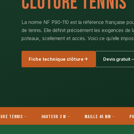
Clôture Tennis
La norme NF P90-110 est la référence française pour
de tennis. Elle définit précisément les exigences de la
poteaux, scellement et accès. Voici ce qu’elle impo
Fiche technique clôture
Devis gratuit 
nnis
Hauteur 3 m
Maille 45 mm
Poteaux 