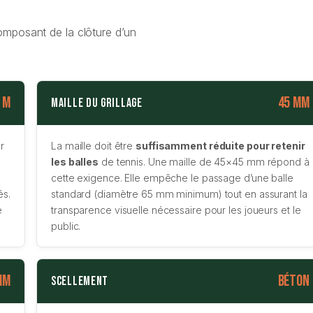
mposant de la clôture d’un
 m
45 mm
Maille du grillage
r
La maille doit être
suffisamment réduite pour retenir
les balles
de tennis. Une maille de 45×45 mm répond à
cette exigence. Elle empêche le passage d’une balle
és.
standard (diamètre 65 mm minimum) tout en assurant la
e
transparence visuelle nécessaire pour les joueurs et le
public.
mm
Béton
Scellement