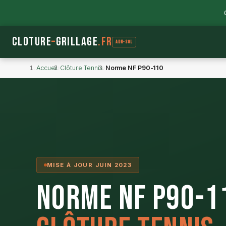
Cloture
–
Grillage
.fr
ADN-SOL
Accueil
›
Clôture Tennis
›
Norme NF P90-110
MISE À JOUR JUIN 2023
Norme NF P90-1