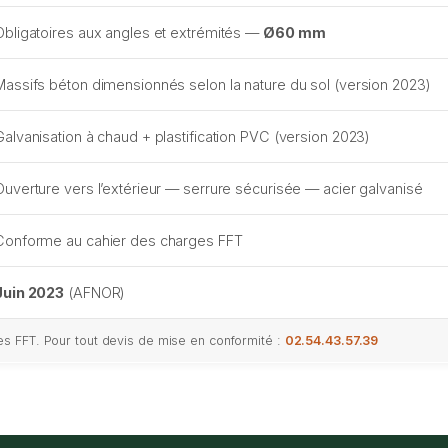
Obligatoires aux angles et extrémités —
Ø60 mm
Massifs béton dimensionnés selon la nature du sol (version 2023)
Galvanisation à chaud + plastification PVC (version 2023)
Ouverture vers l’extérieur — serrure sécurisée — acier galvanisé
Conforme au cahier des charges FFT
Juin 2023
(AFNOR)
s FFT. Pour tout devis de mise en conformité :
02.54.43.57.39