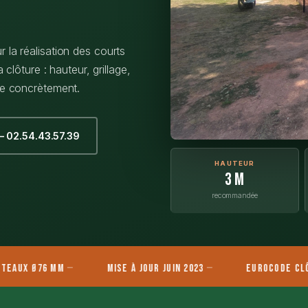
 la réalisation des courts
 clôture : hauteur, grillage,
se concrètement.
— 02.54.43.57.39
HAUTEUR
3 m
recommandée
Ø76 mm
Mise à jour juin 2023
Eurocode Clôtures