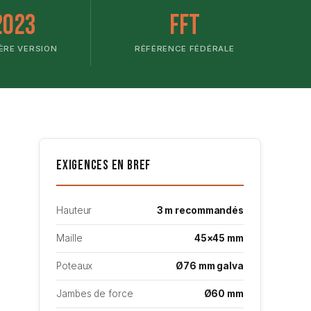
2023
FFT
ÈRE VERSION
RÉFÉRENCE FÉDÉRALE
Exigences en Bref
Hauteur
3 m recommandés
Maille
45×45 mm
Poteaux
Ø76 mm galva
Jambes de force
Ø60 mm