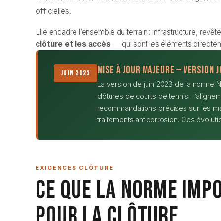
officielles.
Elle encadre l’ensemble du terrain : infrastructure, revêt
clôture et les accès
— qui sont les éléments directeme
Mise à jour majeure — Version j
Juin 2023
La version de juin 2023 de la norme NF
clôtures de courts de tennis : l’align
recommandations précises sur les mas
traitements anticorrosion. Ces évolution
EXIGENCES CLÔTURE
Ce que la Norme Imp
pour la Clôture