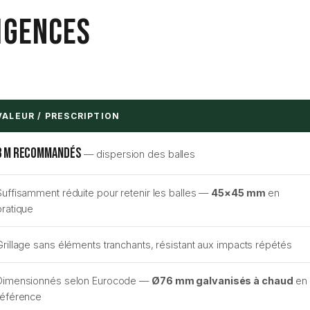
igences
VALEUR / PRESCRIPTION
3 m recommandés
— dispersion des balles
Suffisamment réduite pour retenir les balles —
45×45 mm
en
pratique
Grillage sans éléments tranchants, résistant aux impacts répétés
Dimensionnés selon Eurocode —
Ø76 mm galvanisés à chaud
en
référence