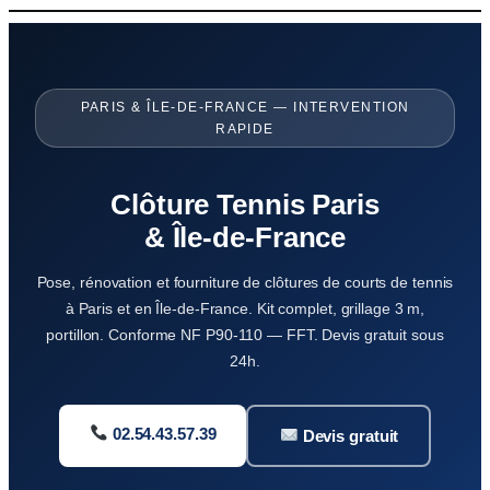
Aller
au
contenu
PARIS & ÎLE-DE-FRANCE — INTERVENTION
RAPIDE
Clôture Tennis Paris
& Île-de-France
Pose, rénovation et fourniture de clôtures de courts de tennis
à Paris et en Île-de-France. Kit complet, grillage 3 m,
portillon. Conforme NF P90-110 — FFT. Devis gratuit sous
24h.
02.54.43.57.39
Devis gratuit