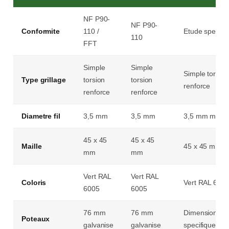
NF P90-
NF P90-
Conformite
110 /
Etude specifi
110
FFT
Simple
Simple
Simple torsion
Type grillage
torsion
torsion
renforce
renforce
renforce
Diametre fil
3,5 mm
3,5 mm
3,5 mm min
45 x 45
45 x 45
Maille
45 x 45 mm
mm
mm
Vert RAL
Vert RAL
Coloris
Vert RAL 600
6005
6005
76 mm
76 mm
Dimensionne
Poteaux
galvanise
galvanise
specifique