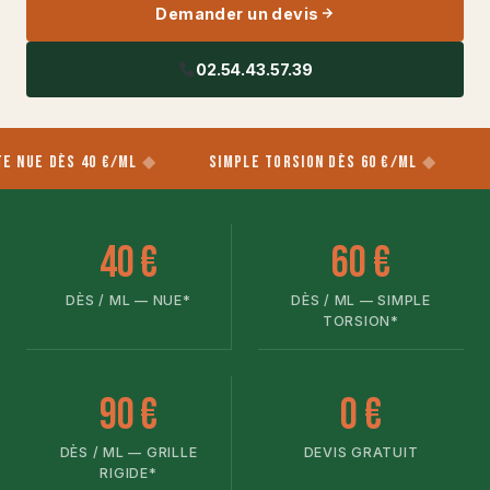
Demander un devis
02.54.43.57.39
dès 40 €/ml
Simple Torsion dès 60 €/ml
Grille 
40 €
60 €
DÈS / ML — NUE*
DÈS / ML — SIMPLE
TORSION*
90 €
0 €
DÈS / ML — GRILLE
DEVIS GRATUIT
RIGIDE*