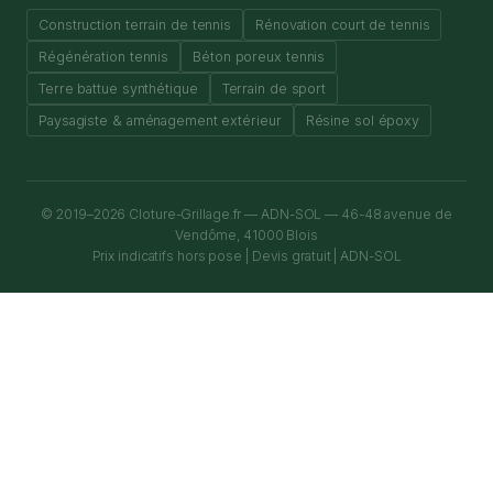
Construction terrain de tennis
Rénovation court de tennis
Régénération tennis
Béton poreux tennis
Terre battue synthétique
Terrain de sport
Paysagiste & aménagement extérieur
Résine sol époxy
© 2019–2026 Cloture-Grillage.fr — ADN-SOL — 46-48 avenue de
Vendôme, 41000 Blois
Prix indicatifs hors pose | Devis gratuit | ADN-SOL