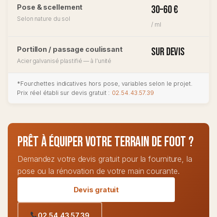
Pose & scellement
30–60 €
Selon nature du sol
/ ml
Portillon / passage coulissant
Sur devis
Acier galvanisé plastifié — à l’unité
*Fourchettes indicatives hors pose, variables selon le projet.
Prix réel établi sur devis gratuit :
02.54.43.57.39
Prêt à équiper votre terrain de foot ?
Demandez votre devis gratuit pour la fourniture, la
pose ou la rénovation de votre main courante.
Devis gratuit
02.54.43.57.39