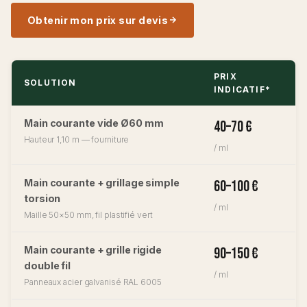
Obtenir mon prix sur devis
PRIX
SOLUTION
INDICATIF*
Main courante vide Ø60 mm
40–70 €
Hauteur 1,10 m — fourniture
/ ml
Main courante + grillage simple
60–100 €
torsion
/ ml
Maille 50×50 mm, fil plastifié vert
Main courante + grille rigide
90–150 €
double fil
/ ml
Panneaux acier galvanisé RAL 6005