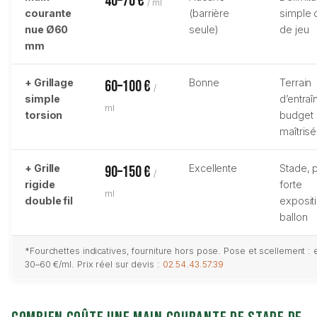
40–70 €
/ ml
courante
(barrière
simple d
nue Ø60
seule)
de jeu
mm
+ Grillage
Bonne
Terrain
60–100 €
/
simple
d’entra
ml
torsion
budget
maîtrisé
+ Grille
Excellente
Stade, p
90–150 €
/
rigide
forte
ml
double fil
exposit
ballon
*Fourchettes indicatives, fourniture hors pose. Pose et scellement : 
30–60 €/ml. Prix réel sur devis :
02.54.43.57.39