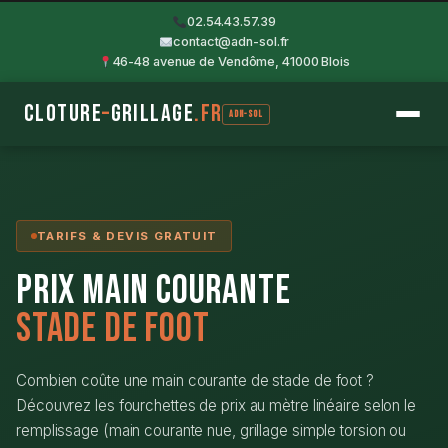
Aller
02.54.43.57.39
au
contact@adn-sol.fr
46-48 avenue de Vendôme, 41000 Blois
contenu
Cloture
–
Grillage
.fr
ADN-SOL
TARIFS & DEVIS GRATUIT
Prix Main Courante
Stade de Foot
Combien coûte une main courante de stade de foot ?
Découvrez les fourchettes de prix au mètre linéaire selon le
remplissage (main courante nue, grillage simple torsion ou