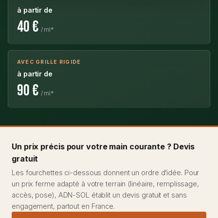
à partir de
40 €
/ ml*
AVEC GRILLE RIGIDE
à partir de
90 €
/ ml*
Un prix précis pour votre main courante ? Devis
gratuit
Les fourchettes ci-dessous donnent un ordre d’idée. Pour
un prix ferme adapté à votre terrain (linéaire, remplissage,
accès, pose), ADN-SOL établit un devis gratuit et sans
engagement, partout en France.