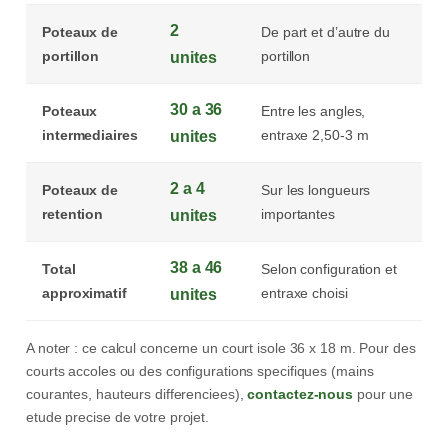
2
Poteaux de
De part et d’autre du
portillon
portillon
unites
30 a 36
Poteaux
Entre les angles,
intermediaires
entraxe 2,50-3 m
unites
2 a 4
Poteaux de
Sur les longueurs
retention
importantes
unites
38 a 46
Total
Selon configuration et
approximatif
entraxe choisi
unites
A noter : ce calcul concerne un court isole 36 x 18 m. Pour des
courts accoles ou des configurations specifiques (mains
courantes, hauteurs differenciees),
contactez-nous
pour une
etude precise de votre projet.