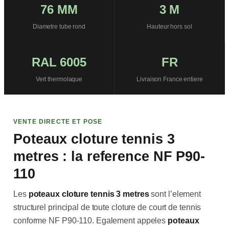
76 MM
3 M
Diametre tube rond
Hauteur hors sol
RAL 6005
FR
Vert thermolaque
Livraison France entiere
VENTE DIRECTE ET POSE
Poteaux cloture tennis 3
metres : la reference NF P90-
110
Les
poteaux cloture tennis 3 metres
sont l’element
structurel principal de toute cloture de court de tennis
conforme NF P90-110. Egalement appeles
poteaux