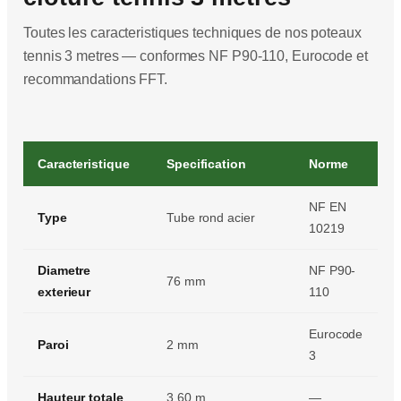
Toutes les caracteristiques techniques de nos poteaux
tennis 3 metres — conformes NF P90-110, Eurocode et
recommandations FFT.
Caracteristique
Specification
Norme
NF EN
Type
Tube rond acier
10219
Diametre
NF P90-
76 mm
exterieur
110
Eurocode
Paroi
2 mm
3
Hauteur totale
3,60 m
—