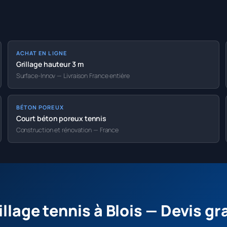
ACHAT EN LIGNE
Grillage hauteur 3 m
Surface-Innov — Livraison France entière
BÉTON POREUX
Court béton poreux tennis
Construction et rénovation — France
illage tennis à Blois — Devis gr