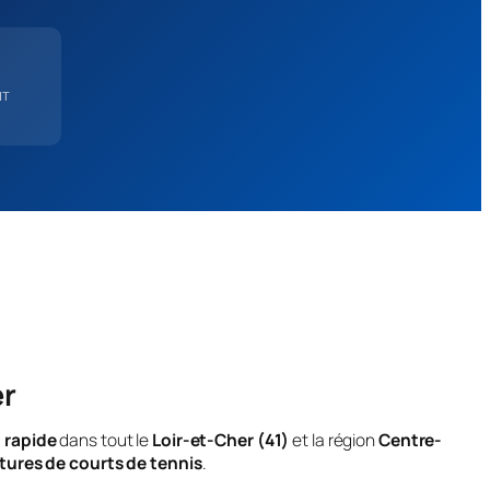
IT
er
 rapide
dans tout le
Loir-et-Cher (41)
et la région
Centre-
tures de courts de tennis
.