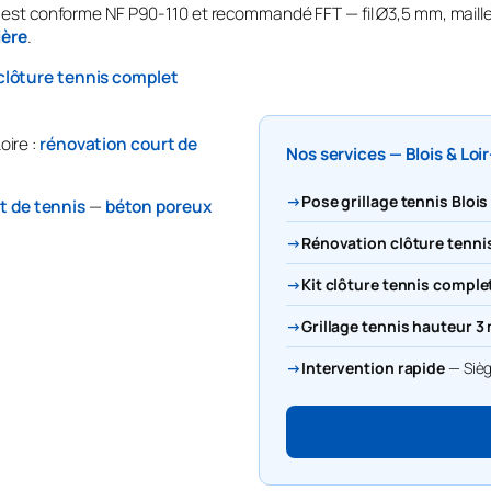
est conforme NF P90-110 et recommandé FFT — fil Ø3,5 mm, mai
ière
.
 clôture tennis complet
oire :
rénovation court de
Nos services — Blois & Loi
→
Pose grillage tennis Blois
t de tennis
—
béton poreux
→
Rénovation clôture tennis
→
Kit clôture tennis comple
→
Grillage tennis hauteur 3
→
Intervention rapide
— Sièg