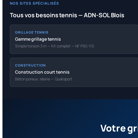
NOS SITES SPÉCIALISÉS
Tous vos besoins tennis — ADN-SOL Blois
GRILLAGE TENNIS
Gamme grillage tennis
Simple torsion 3 m — Kit complet — NF P90-110
CONSTRUCTION
Construction court tennis
Béton poreux, résine — Qualisport
Votre gr