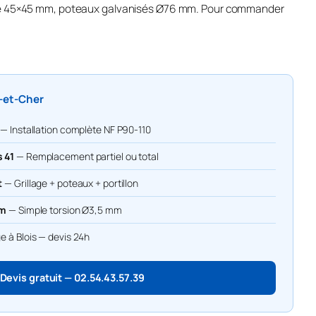
lle 45×45 mm, poteaux galvanisés Ø76 mm. Pour commander
r-et-Cher
— Installation complète NF P90-110
 41
— Remplacement partiel ou total
t
— Grillage + poteaux + portillon
 m
— Simple torsion Ø3,5 mm
e à Blois — devis 24h
Devis gratuit — 02.54.43.57.39