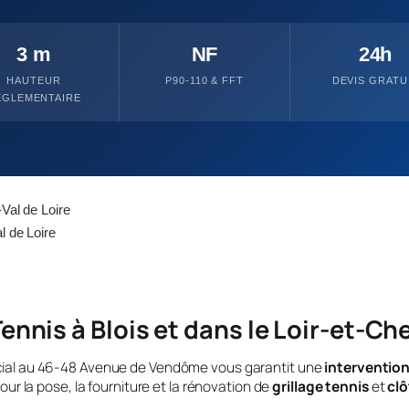
3 m
NF
24h
HAUTEUR
P90-110 & FFT
DEVIS GRATU
ÉGLEMENTAIRE
al de Loire
l de Loire
ennis à Blois et dans le Loir-et-Ch
cial au 46-48 Avenue de Vendôme vous garantit une
intervention
ur la pose, la fourniture et la rénovation de
grillage tennis
et
clô