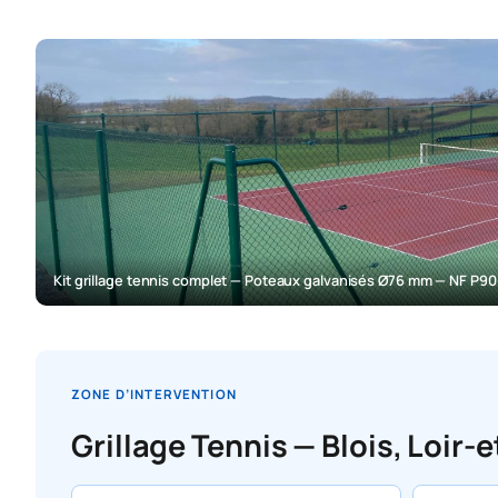
Kit grillage tennis complet — Poteaux galvanisés Ø76 mm — NF P90
ZONE D’INTERVENTION
Grillage Tennis — Blois, Loir-