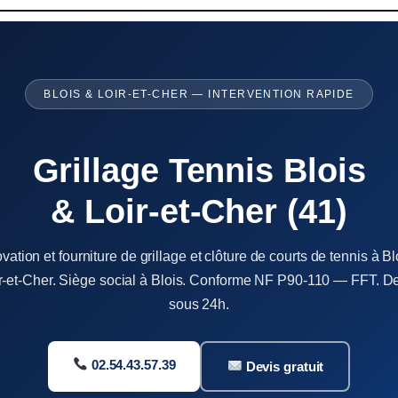
BLOIS & LOIR-ET-CHER — INTERVENTION RAPIDE
Grillage Tennis Blois
& Loir-et-Cher (41)
vation et fourniture de grillage et clôture de courts de tennis à Bl
ir-et-Cher. Siège social à Blois. Conforme NF P90-110 — FFT. De
sous 24h.
02.54.43.57.39
Devis gratuit