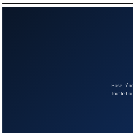
Aller
au
contenu
Pose, réno
tout le Lo