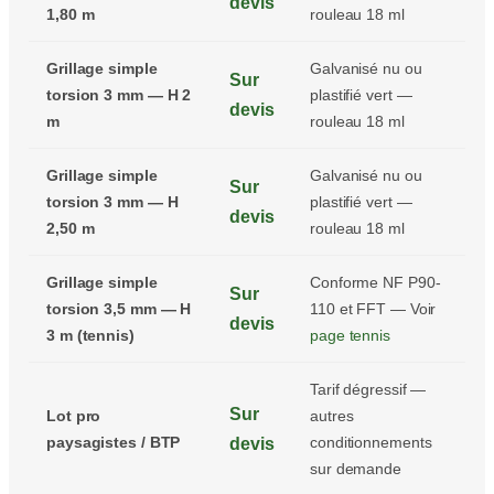
devis
1,80 m
rouleau 18 ml
Grillage simple
Galvanisé nu ou
Sur
torsion 3 mm — H 2
plastifié vert —
devis
m
rouleau 18 ml
Grillage simple
Galvanisé nu ou
Sur
torsion 3 mm — H
plastifié vert —
devis
2,50 m
rouleau 18 ml
Grillage simple
Conforme NF P90-
Sur
torsion 3,5 mm — H
110 et FFT — Voir
devis
3 m (tennis)
page tennis
Tarif dégressif —
Sur
Lot pro
autres
paysagistes / BTP
conditionnements
devis
sur demande